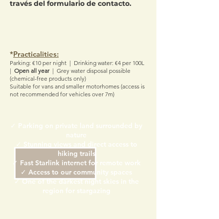
través del formulario de contacto.
*
Practicalities:
Parking: €10 per night | Drinking water: €4 per 100L
|
Open all year
| Grey water disposal possible
(chemical-free products only)
Suitable for vans and smaller motorhomes (access is
not recommended for vehicles over 7m)
✓ Parking on private land surrounded by
nature
✓ Stunning views and direct access to
hiking trails
✓ Fast Starlink internet for remote work
✓ Access to our community spaces
✓ One of the darkest night skies in the
region for stargazing